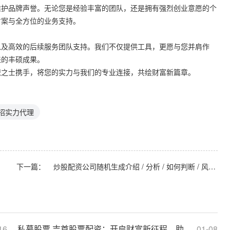
维护品牌声誉。无论您是经验丰富的团队，还是拥有强烈创业意愿的个
方案与全方位的业务支持。
以及高效的后续服务团队支持。我们不仅提供工具，更愿与您并肩作
来的丰硕成果。
识之士携手，将您的实力与我们的专业连接，共绘财富新篇章。
招实力代理
下一篇：
炒股配资公司随机生成介绍 / 分析 / 如何判断 / 风险适合网站发布不超30字的标题
16
私募股票 吉首股票配资：开启财富新征程，助力投资梦想
01-08