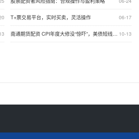
25
股票配资者风险指南：合规操作与盈利策略
06-24
20
T+票交易平台，实时买卖，灵活操作
06-17
13
南通期货配资 CPI年度大修没“惊吓”，美债短线反弹，美股连涨五周，标普突破5000点大关，迎龙年中概股指全周涨超5%
10-13