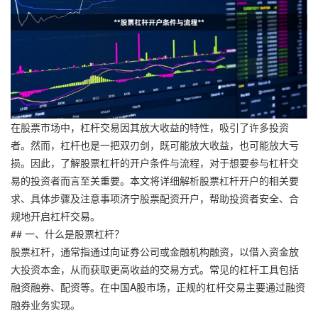
在股票市场中，杠杆交易因其放大收益的特性，吸引了许多投资
者。然而，杠杆也是一把双刃剑，既可能放大收益，也可能放大亏
损。因此，了解股票杠杆的开户条件与流程，对于想要参与杠杆交
易的投资者而言至关重要。本文将详细解析股票杠杆开户的相关要
求、具体步骤及注意事项济宁股票配资开户，帮助投资者安全、合
规地开启杠杆交易。
## 一、什么是股票杠杆？
股票杠杆，通常指通过向证券公司或金融机构融资，以借入资金放
大投资本金，从而获取更高收益的交易方式。常见的杠杆工具包括
融资融券、配资等。在中国A股市场，正规的杠杆交易主要通过融资
融券业务实现。