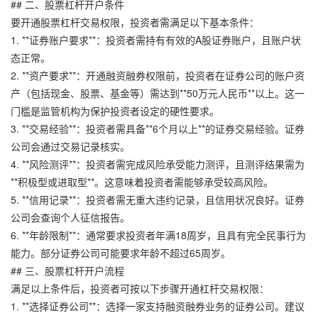
## 二、股票杠杆开户条件
要开通股票杠杆交易权限，投资者需满足以下基本条件：
1. **证券账户要求**：投资者需持有有效的A股证券账户，且账户状
态正常。
2. **资产要求**：开通融资融券权限前，投资者在证券公司的账户资
产（包括现金、股票、基金等）需达到**50万元人民币**以上。这一
门槛是监管机构为保护投资者设定的硬性要求。
3. **交易经验**：投资者需具备**6个月以上**的证券交易经验。证券
公司会通过交易记录核实。
4. **风险测评**：投资者需完成风险承受能力测评，且测评结果需为
**积极型或进取型**。这意味着投资者需能够承受较高风险。
5. **信用记录**：投资者需无重大违约记录，且信用状况良好。证券
公司会查询个人征信报告。
6. **年龄限制**：通常要求投资者年满18周岁，且具有完全民事行为
能力。部分证券公司可能要求年龄不超过65周岁。
## 三、股票杠杆开户流程
满足以上条件后，投资者可按以下步骤开通杠杆交易权限：
1. **选择证券公司**：选择一家支持融资融券业务的证券公司。建议