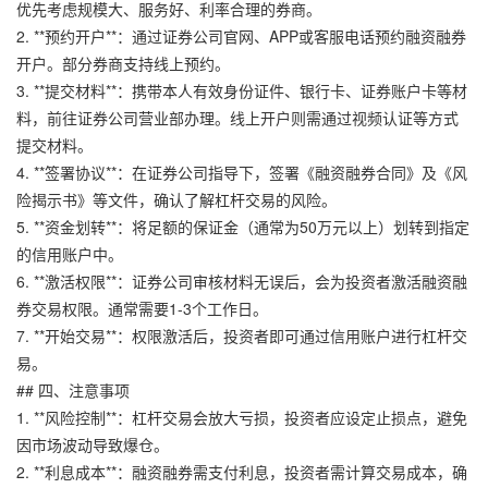
优先考虑规模大、服务好、利率合理的券商。
2. **预约开户**：通过证券公司官网、APP或客服电话预约融资融券
开户。部分券商支持线上预约。
3. **提交材料**：携带本人有效身份证件、银行卡、证券账户卡等材
料，前往证券公司营业部办理。线上开户则需通过视频认证等方式
提交材料。
4. **签署协议**：在证券公司指导下，签署《融资融券合同》及《风
险揭示书》等文件，确认了解杠杆交易的风险。
5. **资金划转**：将足额的保证金（通常为50万元以上）划转到指定
的信用账户中。
6. **激活权限**：证券公司审核材料无误后，会为投资者激活融资融
券交易权限。通常需要1-3个工作日。
7. **开始交易**：权限激活后，投资者即可通过信用账户进行杠杆交
易。
## 四、注意事项
1. **风险控制**：杠杆交易会放大亏损，投资者应设定止损点，避免
因市场波动导致爆仓。
2. **利息成本**：融资融券需支付利息，投资者需计算交易成本，确