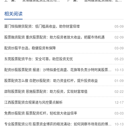
相关阅读
厦门恒指期货配资：低门槛高收益，助你财富倍增
05-09
股票融资配资 重庆股票配资：助力投资者放大收益，把握市场机遇
02-09
配资炒股平台选，稳健投资有保障
03-09
东莞股票配资平台：安全可靠，助您投资无忧
05-23
配资炒股股票配资 报道：沙特拟委任高盛、花旗等负责沙特阿美股票发行，或募资200亿美元
10-13
股票配资怎么做 合肥炒股配资：助力资金杠杆，提升投资收益
01-09
邵阳股票配资 恩施股票配资：助力投资，实现财富增值
02-22
江西股票配资合规渠道与风控要点解析
12-17
免费炒股配资 股票配资杠杆，轻松放大收益倍率
03-03
专业股票配资公司 股票资金博弈的暗流涌动：如何洞察市场背后的博弈策略
10-13