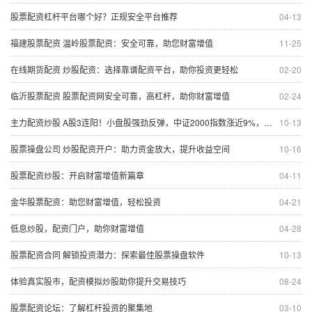
股票配资杠杆平台哪个好？正规安全平台推荐
04-13
福建股票配资 温岭股票配资：安全可靠，助您财富增值
11-25
在线期货配资 炒股配资：选择靠谱配资平台，助你投资更轻松
02-20
临沂股票配资 股票配资网安全可靠，高杠杆，助你财富增值
02-24
主力配资炒股 A股3连阳！小盘股强劲反弹，中证2000指数涨近9%，微盘股指数涨超10%
10-13
股票操盘公司 炒股配资开户：助力资金放大，提升收益空间
10-16
股票配资炒股：开启财富增值新篇章
04-11
金华股票配资：助您财富增值，轻松投资
04-21
低息炒股，配资门户，助你财富增值
04-28
股票配资合同 解锁投资潜力：探索最佳股票操盘软件
10-13
体验真实股市，配资模拟炒股助你提升交易技巧
08-24
股票配资论坛：了解杠杆投资的聚集地
03-10