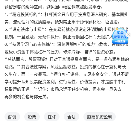
预留足够的缓冲空间，避免因小幅回调就被触发平仓。
4. **精选投资标的**：杠杆资金只应用于投资您深入研究、基本面扎
实、流动性好的优质股票，绝对禁止用于炒作题材股、垃圾股。
5. **设定铁律与止损**：在交易前就必须设定好明确的止损位和退出
机制。一旦触及，无条件执行，防止亏损因杠杆而无限扩大。
6. **持续学习与心态修炼**：深刻理解杠杆的威力与危害，在模拟盘
或极小资金中体验杠杆的压力，修炼冷静、自律的投资心态。
**总结而言，股票配资杠杆对于普通投资者而言，是一条布满荆棘的
险路。** 其合法性存疑，风险远超收益。投资的核心在于复利与长
久生存，而非一夜暴富。**摒弃杠杆诱惑，立足本金安全，通过不断
学习提升认知股票配资盈利，进行理性、价值投资，才是股市中行
稳致远的正道。** 记住：市场永远不缺少机会，但本金一旦失去，
再多的机会也与你无关。
配资
股票
杠杆
合法
股票配资盈利