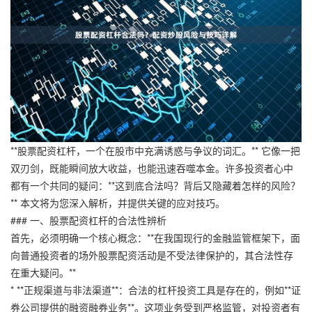
**股票配资杠杆，一个在股市中充满诱惑与争议的词汇。** 它像一把
双刃剑，既能瞬间放大收益，也能迅速吞噬本金。许多投资者心中
都有一个共同的疑问：**这到底合法吗？背后又隐藏着怎样的风险？
** 本文将为您深入解析，并提供关键的应对技巧。
### 一、股票配资杠杆的合法性辨析
首先，必须明确一个核心概念：**在我国现行的金融监管框架下，面
向普通投资者的场外股票配资活动是不受法律保护的，其合法性存
在重大疑问。**
* **正规渠道与非法渠道**：合法的杠杆投资工具是存在的，例如**证
券公司提供的融资融券业务**。这项业务受到严格监管，对投资者有