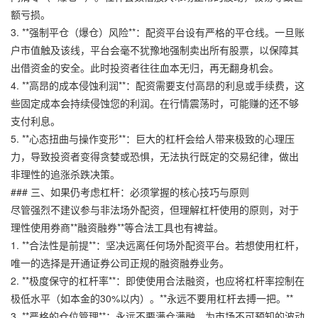
额亏损。
3. **强制平仓（爆仓）风险**：配资平台设有严格的平仓线。一旦账
户市值触及该线，平台会毫不犹豫地强制卖出所有股票，以保障其
出借资金的安全。此时投资者往往血本无归，再无翻身机会。
4. **高昂的成本侵蚀利润**：配资需要支付高昂的利息或手续费，这
些固定成本会持续侵蚀您的利润。在行情震荡时，可能赚的还不够
支付利息。
5. **心态扭曲与操作变形**：巨大的杠杆会给人带来极致的心理压
力，导致投资者变得贪婪或恐惧，无法执行既定的交易纪律，做出
非理性的追涨杀跌决策。
### 三、如果仍考虑杠杆：必须掌握的核心技巧与原则
尽管强烈不建议参与非法场外配资，但理解杠杆使用的原则，对于
理性使用券商**融资融券**等合法工具也有裨益。
1. **合法性是前提**：坚决远离任何场外配资平台。若想使用杠杆，
唯一的选择是开通证券公司正规的融资融券业务。
2. **极度保守的杠杆率**：即使使用合法融资，也应将杠杆率控制在
极低水平（如本金的30%以内）。**永远不要用杠杆去搏一把。**
3. **严格的仓位管理**：永远不要满仓满融。为市场不可预知的波动