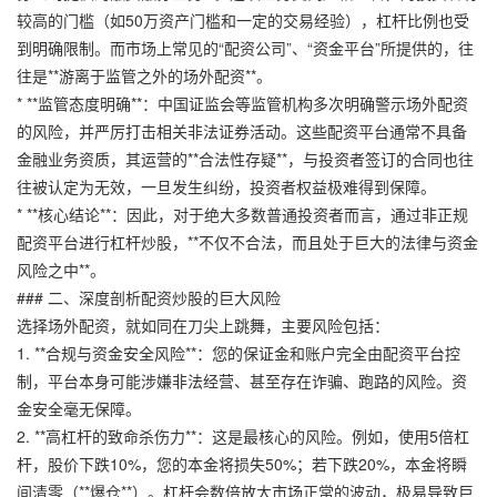
较高的门槛（如50万资产门槛和一定的交易经验），杠杆比例也受
到明确限制。而市场上常见的“配资公司”、“资金平台”所提供的，往
往是**游离于监管之外的场外配资**。
* **监管态度明确**：中国证监会等监管机构多次明确警示场外配资
的风险，并严厉打击相关非法证券活动。这些配资平台通常不具备
金融业务资质，其运营的**合法性存疑**，与投资者签订的合同也往
往被认定为无效，一旦发生纠纷，投资者权益极难得到保障。
* **核心结论**：因此，对于绝大多数普通投资者而言，通过非正规
配资平台进行杠杆炒股，**不仅不合法，而且处于巨大的法律与资金
风险之中**。
### 二、深度剖析配资炒股的巨大风险
选择场外配资，就如同在刀尖上跳舞，主要风险包括：
1. **合规与资金安全风险**：您的保证金和账户完全由配资平台控
制，平台本身可能涉嫌非法经营、甚至存在诈骗、跑路的风险。资
金安全毫无保障。
2. **高杠杆的致命杀伤力**：这是最核心的风险。例如，使用5倍杠
杆，股价下跌10%，您的本金将损失50%；若下跌20%，本金将瞬
间清零（**爆仓**）。杠杆会数倍放大市场正常的波动，极易导致巨