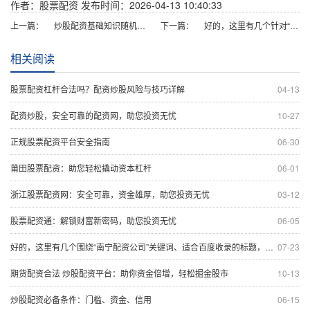
作者：股票配资
发布时间：2026-04-13 10:40:33
上一篇：
炒股配资基础知识随机生成介绍 / 分析 / 如何判断 / 风险适合网站发布不超30字的标题
下一篇：
好的，这里有几个针对“新手炒股配资平台”关键词，并符合百度收录规则的标题建议（均控制在以内）：
相关阅读
股票配资杠杆合法吗？配资炒股风险与技巧详解
04-13
配资炒股，安全可靠的配资网，助您投资无忧
10-27
正规股票配资平台安全指南
06-30
莆田股票配资：助您轻松撬动资本杠杆
06-01
浙江股票配资网：安全可靠，资金雄厚，助您投资无忧
03-12
股票配资通：解锁财富新密码，助您投资无忧
06-05
好的，这里有几个围绕“南宁配资公司”关键词、适合百度收录的标题，均在以内：
07-23
期货配资合法 炒股配资平台：助你资金倍增，轻松掘金股市
10-13
炒股配资必备条件：门槛、资金、信用
06-15