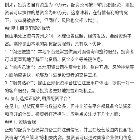
例如，投资者自有资金为10万元，配资公司按1:5的比例配资，则投
资者可以操作的总资金为60万元。这意味着，在行情有利的情况
下，收益将被放大，但同样，风险也会相应增加。
## 昆山期货配资的优势
昆山地处上海与苏州之间，地理位置优越，经济发达，金融资源丰
富。选择昆山本地的期货配资服务，具有以下优势：
1. **沟通便捷**：本地平台通常提供面对面咨询和签约服务，投资者
可以更直观地了解平台资质、资金安全等关键信息。
2. **响应迅速**：本地配资公司在资金划转、账户开通、风险控制等
方面响应更快，能够及时满足投资者的交易需求。
3. **服务贴心**：昆山正规配资平台往往注重用户体验，提供一对一
的客户服务，帮助投资者更好地把握市场机会。
## 如何选择正规的期货配资平台？
在昆山，期货配资平台数量众多，但并非所有平台都具备合法资质
和良好的信誉。投资者在选择时，应重点关注以下几个方面：
### 1. 资质合规
正规的配资平台通常具备工商注册信息，并且在经营范围内包含“投
资咨询”“资产管理”等相关内容。投资者可以通过国家企业信用信息