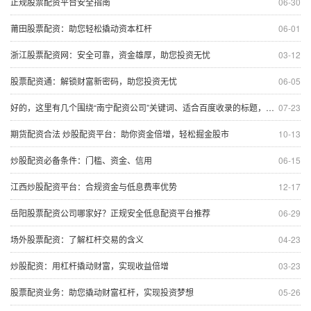
正规股票配资平台安全指南
06-30
莆田股票配资：助您轻松撬动资本杠杆
06-01
浙江股票配资网：安全可靠，资金雄厚，助您投资无忧
03-12
股票配资通：解锁财富新密码，助您投资无忧
06-05
好的，这里有几个围绕“南宁配资公司”关键词、适合百度收录的标题，均在以内：
07-23
期货配资合法 炒股配资平台：助你资金倍增，轻松掘金股市
10-13
炒股配资必备条件：门槛、资金、信用
06-15
江西炒股配资平台：合规资金与低息费率优势
12-17
岳阳股票配资公司哪家好？正规安全低息配资平台推荐
06-29
场外股票配资：了解杠杆交易的含义
04-23
炒股配资：用杠杆撬动财富，实现收益倍增
03-23
股票配资业务：助您撬动财富杠杆，实现投资梦想
05-26