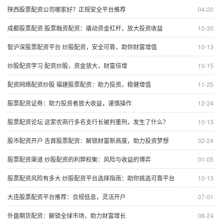
陕西股票配资公司哪家好？正规安全平台推荐
04-20
成都股票配资 股票融资配资：撬动资金杠杆，放大投资收益
10-30
智沪深股票配资平台 炒股配资，安全可靠，助你财富增值
10-13
炒股配资学习 配资炒股，资金放大，财富倍增
10-15
配资网络配资炒股 福建股票配资：助力投资，稳健增值
11-25
股票配资证券：助力投资者放大收益，谨慎操作
12-24
股票配资论坛 这家农商行多名支行长被判重刑，发生了什么？
10-13
股市配资开户 吉首股票配资：解锁财富新高度，助力投资梦想
02-24
股票配资渠道 炒股配资的利弊权衡：风险与收益的博弈
01-05
股票配资风险有多大 炒股配资平台选择指南：助你挑选可靠平台
10-13
大连股票配资平台推荐：合规低息，灵活开户
07-01
外盘期货配资：解锁全球市场，助力财富增长
08-24